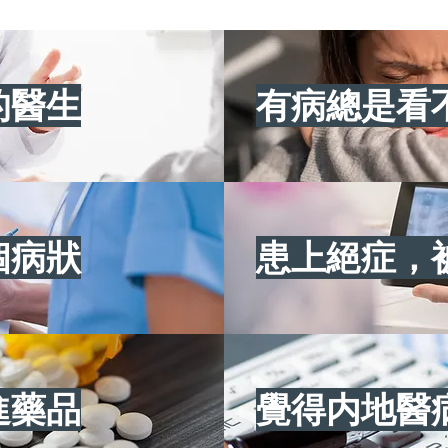
的醫生
有病總是看
個病狀
患上絕症，
進藥品
覺得内地醫