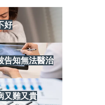
不好
被告知無法醫治
病又難又貴