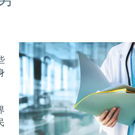
些
身
界
民