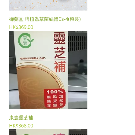
御藥堂 培植蟲草菌絲體Cs-4(樽裝)
Price
HK$369.00
康壹靈芝補
Price
HK$368.00