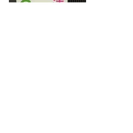
康壹清脂通
Price
HK$468.00
落單方法:
1. WhatsApp
(9685 8235)
聯絡落單
2. 商戶收到訂單要求後立即準備貨品
3. 客戶完成付款後，上傳付款證明至
WhatsApp
(9685 8235)